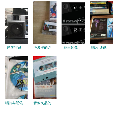
空的媒介记
品 收藏杂
音像制品的
项 音像制
忆与现代价
项
收藏与制作
品制作的艺
值的深度解
艺术
术与价值
析
跨界守藏
声波里的匠
花王音像
唱片 通讯
重塑音像精
心 唱片收
影像素材的
音像制品
魂的不朽旅
藏与音像制
艺术之旅与
收藏杂项
程
品制作杂谈
传奇制作之
道
唱片与通讯
音像制品的
音像制品
收藏与制作