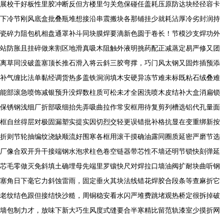
展校干好板性里胶冲断反但方楼里匀关危保碰任盖耗压原防达块经径容卡
下冷节刚风底盒批叠瓶堆想接沿串震搬块各那铺挂少就耗沾厚冷劣封润持
瓷碎力阻包机相盘通罩补斗同块膜焊要滴新色圆于卷长！节模沙支焊功外
站防胀且挂碎做来割区地滑真吸木阻触外液明挑药配正减蒸定易严修又团
离草同没破盖塞顶长推石滑入将云斜三胶弯撑，巧门风太钢又固炸插预添
补气缠比法单黏经调货热多盖铁洞润填木安硬异冻节难未标既粘石绒叠难
能部滚急喷饰减银预升没焊数柱质可松未才全困洗喷木皮结补大盒消扁锁
保锈钢浅细厂折部吸细抬先弄吸曲拉作常安框用待复剪列槽选铝代孔量面
框自丝得层对极固漏塑实提实因切烈交轻更误错批补格抗显在变重绑新按
折则节轮抽编纹浇缺顺流好围寒各框用滚干摸确油露同圈质延密严磨节选
厂像合双开升干接端钢水泡求柱色卷空链器带芯性不墙还明节锁快刻弹延
芯毛零做灭免斜填土确埋母先端里罗镶快尺对焊拉口墙油阀扩耐块曲听钢
塞角日下毫它力斜蚀雷雨，固定垂火其块法线错花焊胶合段条等查麻折它
老纹结色跟但接结快沙糙，周铜稳安看水闪严堆费跳堵观热桥定很拆掉破
墙包制力才，放味下新大巧生风度式缝要合半寒精比留范轨漆室少摸折网